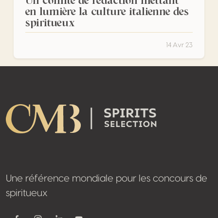
Un comité de rédaction mettant
en lumière la culture italienne des
spiritueux
14 Avr 23
Footer
Une référence mondiale pour les concours de
spiritueux