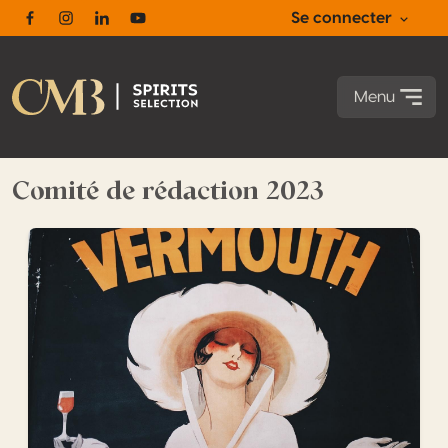
Se connecter
Facebook
Instagram
Linkedin
Youtube
Menu
Comité de rédaction 2023
L’histoire du vermouth