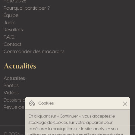
Hôte 2026
Pourquoi participer ?
Équipe
Jurés
Résultats
F.A.Q.
Contact
Commander des macarons
Actualités
Actualités
Photos
Vidéos
Dossiers de presse
Cookies
Revue de presse
En cliquant sur « Continuer », vous acceptez le
stockage de cookies sur votre appareil pour
améliorer la navigation sur le site, analyser son
made by softed
© 2026 - Spirits Selection by CMB