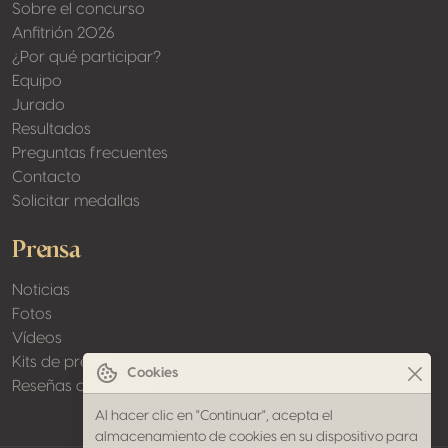
Sobre el concurso
Anfitrión 2026
¿Por qué participar?
Equipo
Jurado
Resultados
Preguntas frecuentes
Contacto
Solicitar medallas
Prensa
Noticias
Fotos
Vídeos
Kits de prensa
Cookies
Reseñas de prensa
Al hacer clic en "Continuar", acepta el
almacenamiento de cookies en su dispositivo para