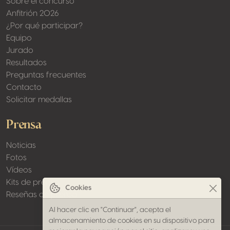
Sobre el concurso
Anfitrión 2026
¿Por qué participar?
Equipo
Jurado
Resultados
Preguntas frecuentes
Contacto
Solicitar medallas
Prensa
Noticias
Fotos
Vídeos
Kits de prensa
Cookies
Reseñas de prensa
Al hacer clic en "Continuar", acepta el
almacenamiento de cookies en su dispositivo para