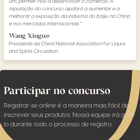
um, permitir-nos-á desenvolver o comércio. A
reputação do concurso ajudará a aumentar e a
melhorar a exposição da indústria do baijiu na China
e nos mercados internacionais.”
Wang Xinguo
Presidente da China National Association for Liquor
and Spirits Circulation.
Participar no concurso
Registrar-se online é a maneira mais fácil de
inscrever seus produtos. Nossa equipe irá guiá-
lo durante todo o processo de registro.