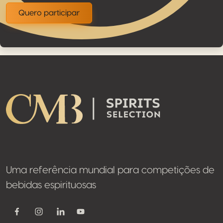
Quero participar
Footer
Uma referência mundial para competições de
bebidas espirituosas
Youtube
Facebook
Instagram
Linkedin