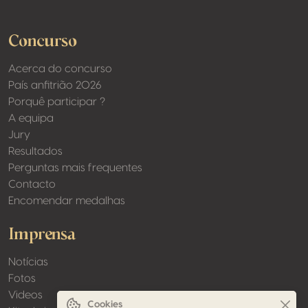
Concurso
Acerca do concurso
País anfitrião 2026
Porquê participar ?
A equipa
Jury
Resultados
Perguntas mais frequentes
Contacto
Encomendar medalhas
Imprensa
Notícias
Fotos
Videos
Cookies