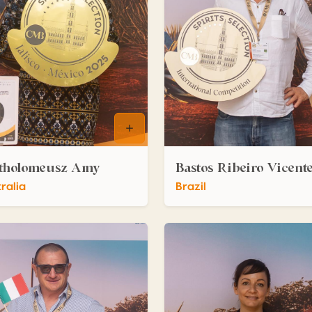
tholomeusz Amy
Bastos Ribeiro Vicent
ralia
Brazil