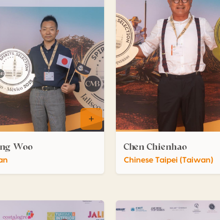
ng Woo
Chen Chienhao
an
Chinese Taipei (Taiwan)