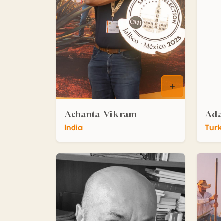
Achanta Vikram
Ada
India
Tur