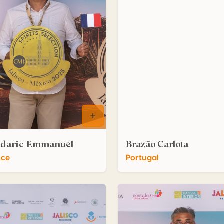
daric Emmanuel
Brazão Carlota
nce
Portugal