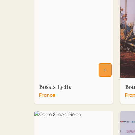
Bossis Lydie
Bou
France
Fra