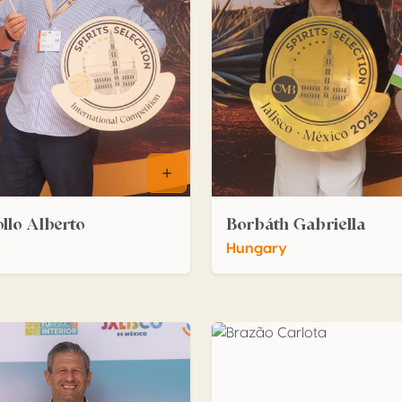
ollo Alberto
Borbáth Gabriella
y
Hungary