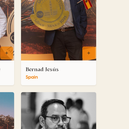
e
Bernad Jesús
Spain