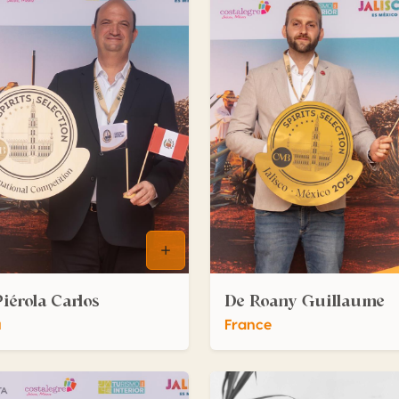
Piérola Carlos
De Roany Guillaume
u
France