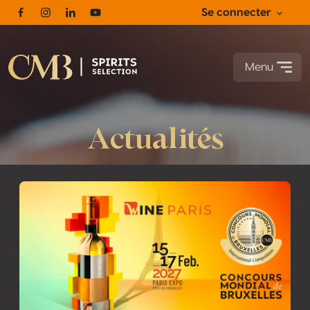
Se connecter
Facebook
Instagram
Linkedin
Youtube
Menu
Actualités
Maximisez l’impact de vos médailles avec nos prochains