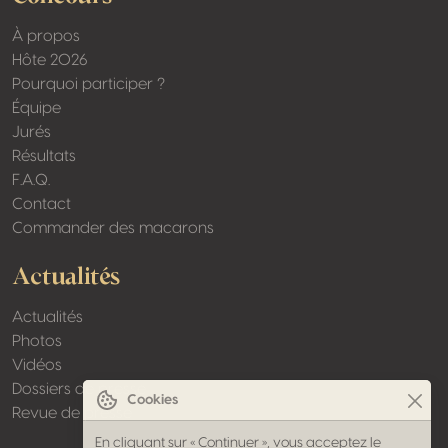
À propos
Hôte 2026
Pourquoi participer ?
Équipe
Jurés
Résultats
F.A.Q.
Contact
Commander des macarons
Actualités
Actualités
Photos
Vidéos
Dossiers de presse
Cookies
Revue de presse
En cliquant sur « Continuer », vous acceptez le