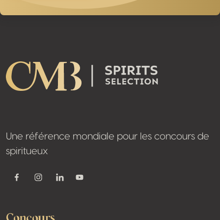
Footer
Une référence mondiale pour les concours de
spiritueux
Youtube
Facebook
Instagram
Linkedin
Concours