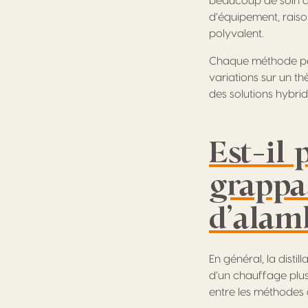
beaucoup de soin de 
d’équipement, raiso
polyvalent.
Chaque méthode per
variations sur un th
des solutions hybrid
Est-il 
grappa
d’alamb
En général, la disti
d’un chauffage plus 
entre les méthodes d