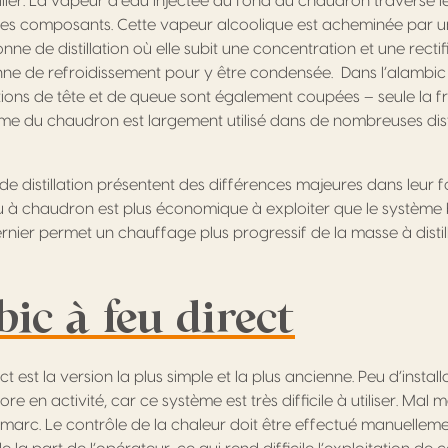
iller. La vapeur d’eau injectée au fond du chaudron traverse l
t ses composants. Cette vapeur alcoolique est acheminée par u
onne de distillation où elle subit une concentration et une recti
onne de refroidissement pour y être condensée. Dans l’alambic
tions de tête et de queue sont également coupées – seule la f
me du chaudron est largement utilisé dans de nombreuses distil
e distillation présentent des différences majeures dans leur 
u à chaudron est plus économique à exploiter que le système 
nier permet un chauffage plus progressif de la masse à distill
ic à feu direct
t est la version la plus simple et la plus ancienne. Peu d’installa
e en activité, car ce système est très difficile à utiliser. Mal mai
e marc. Le contrôle de la chaleur doit être effectué manuellem