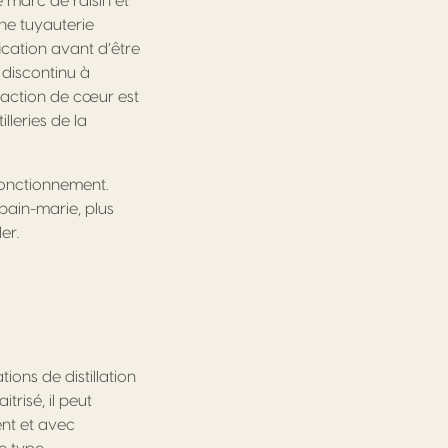
e marc de raisin et
ne tuyauterie
fication avant d’être
 discontinu à
raction de cœur est
leries de la
fonctionnement.
bain-marie, plus
er.
tions de distillation
trisé, il peut
ent et avec