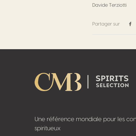
Davide Terziotti
Partager sur
Pa
Footer
Une référence mondiale pour les co
spiritueux