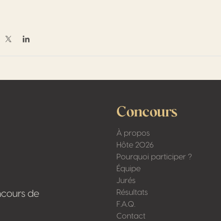
rtager sur Facebook
Partager sur Twitter / X
Partager sur Linkedin
Concours
À propos
Hôte 2026
Pourquoi participer ?
Équipe
Jurés
Résultats
ncours de
F.A.Q.
Contact