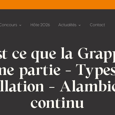
Concours
Hôte 2026
Actualités
Contact
t ce que la Grap
e partie – Type
illation – Alambi
continu