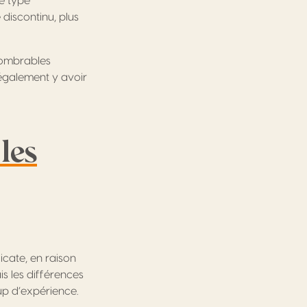
ce type
discontinu, plus
nombrables
t également y avoir
les
icate, en raison
is les différences
oup d’expérience.