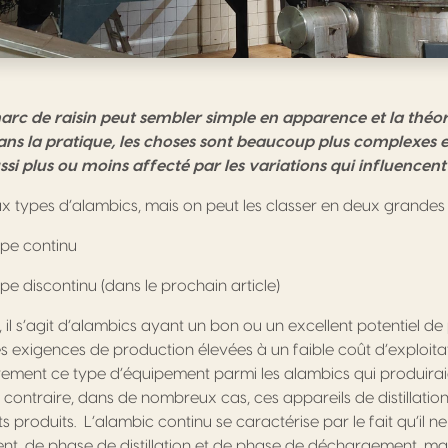
marc de raisin peut sembler simple en apparence et la théor
 Dans la pratique, les choses sont beaucoup plus complexes 
 aussi plus ou moins affecté par les variations qui influencen
ux types d’alambics, mais on peut les classer en deux grandes 
ype continu
pe discontinu (dans le prochain article)
 il s’agit d’alambics ayant un bon ou un excellent potentiel d
 exigences de production élevées à un faible coût d’exploitat
rement ce type d’équipement parmi les alambics qui produira
u contraire, dans de nombreux cas, ces appareils de distillatio
ts produits. L’alambic continu se caractérise par le fait qu’il
, de phase de distillation et de phase de déchargement, mais 