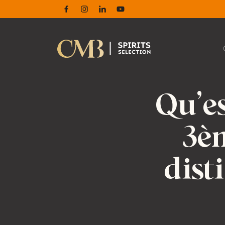
Facebook
Instagram
Linkedin
Youtube
Qu’es
3èm
dist