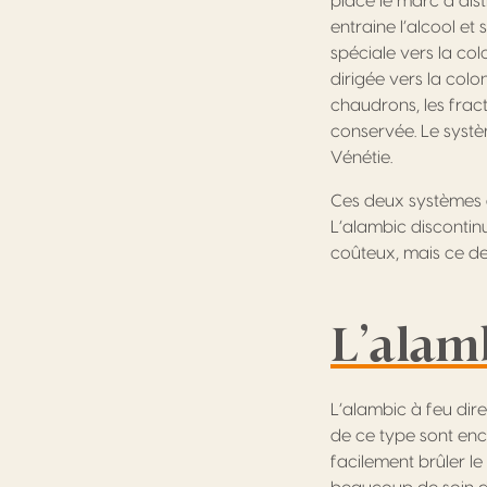
placé le marc à dist
entraine l’alcool e
spéciale vers la col
dirigée vers la col
chaudrons, les frac
conservée. Le systè
Vénétie.
Ces deux systèmes d
L’alambic discontin
coûteux, mais ce der
L’alamb
L’alambic à feu direc
de ce type sont encor
facilement brûler l