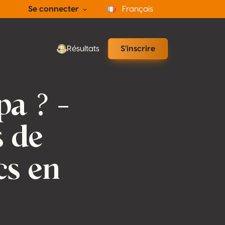
Se connecter
Français
Résultats
S'inscrire
pa ? –
s de
cs en