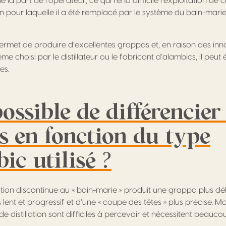
la part de l’opérateur, ce qui rend difficile l’exploitation de 
n pour laquelle il a été remplacé par le système du bain-marie 
met de produire d’excellentes grappas et, en raison des in
ème choisi par le distillateur ou le fabricant d’alambics, il peu
es.
possible de différencier 
s en fonction du type
ic utilisé ?
llation discontinue au « bain-marie » produit une grappa plus dél
lent et progressif et d’une « coupe des têtes » plus précise. Ma
e distillation sont difficiles à percevoir et nécessitent beauc