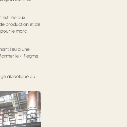
n est liée aux
 de production et de
u pour le marc
nant lieu à une
former le « flegme
age alcoolique du