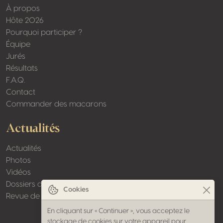
À propos
Hôte 2026
Pourquoi participer ?
Équipe
Jurés
Résultats
F.A.Q.
Contact
Commander des macarons
Actualités
Actualités
Photos
Vidéos
Dossiers de presse
Cookies
Revue de presse
En cliquant sur « Continuer », vous acceptez le
stockage de cookies sur votre appareil pour