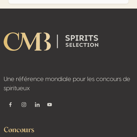
Footer
Une référence mondiale pour les concours de
spiritueux
Youtube
Facebook
Instagram
Linkedin
Concours