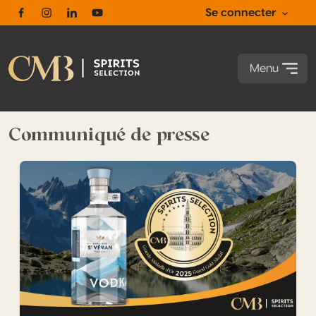
Se connecter
Facebook
Instagram
Linkedin
Youtube
Menu
Communiqué de presse
La « Révélation Vodka » Spirits Selection by CMB 2025 : r