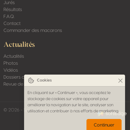
Jurés
Résultats
F.A.Q.
Contact
Commander des macarons
Actualités
Actualités
Photos
Vidéos
Dossiers de presse
Cookies
Revue de presse
En cliquant sur « Continuer », vous acceptez le
stockage de cookies sur votre appareil pour
améliorer la navigation sur le site, analyser son
made by softed
© 2026 - Spirits Selection by CMB
utilisation et contribuer à nos efforts de marketing.
Continuer