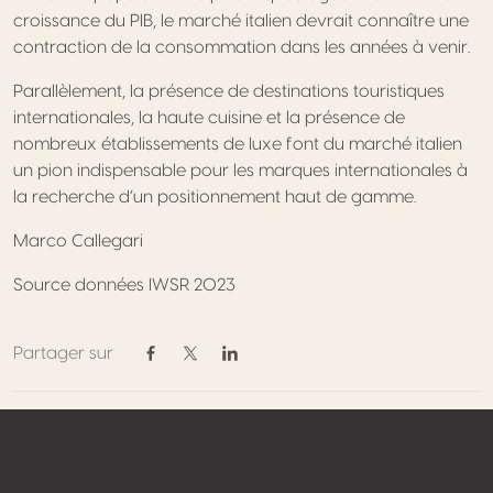
croissance du PIB, le marché italien devrait connaître une
contraction de la consommation dans les années à venir.
Parallèlement, la présence de destinations touristiques
internationales, la haute cuisine et la présence de
nombreux établissements de luxe font du marché italien
un pion indispensable pour les marques internationales à
la recherche d’un positionnement haut de gamme.
Marco Callegari
Source données IWSR 2023
Partager sur
Partager sur Facebook
Partager sur Twitter / X
Partager sur Linkedin
Footer