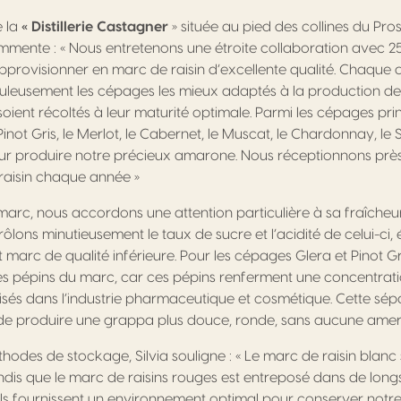
e la
« Distillerie Castagner
» située au pied des collines du Pr
mente : « Nous entretenons une étroite collaboration avec 2
provisionner en marc de raisin d’excellente qualité. Chaque 
uleusement les cépages les mieux adaptés à la production de
 soient récoltés à leur maturité optimale. Parmi les cépages pr
 Pinot Gris, le Merlot, le Cabernet, le Muscat, le Chardonnay, le
pour produire notre précieux amarone. Nous réceptionnons p
raisin chaque année »
marc, nous accordons une attention particulière à sa fraîcheur
rôlons minutieusement le taux de sucre et l’acidité de celui-ci,
marc de qualité inférieure. Pour les cépages Glera et Pinot G
es pépins du marc, car ces pépins renferment une concentrat
risés dans l’industrie pharmaceutique et cosmétique. Cette sé
e produire une grappa plus douce, ronde, sans aucune amer
hodes de stockage, Silvia souligne : « Le marc de raisin blanc
ndis que le marc de raisins rouges est entreposé dans de long
els fournissent un environnement optimal pour conserver notre