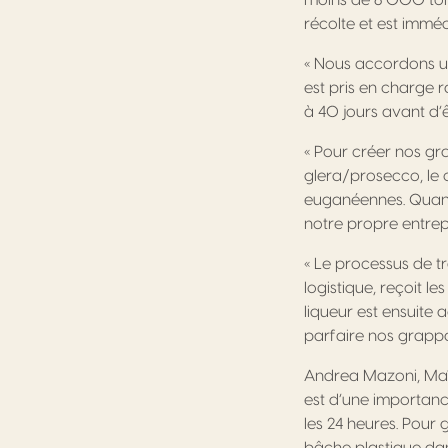
moins de 8 000 ton
récolte et est imméd
« Nous accordons un
est pris en charge 
à 40 jours avant d’êtr
« Pour créer nos gr
glera/prosecco, le 
euganéennes. Quant 
notre propre entrepr
« Le processus de t
logistique, reçoit l
liqueur est ensuite 
parfaire nos grapp
Andrea Mazoni, Maîtr
est d’une importanc
les 24 heures. Pour 