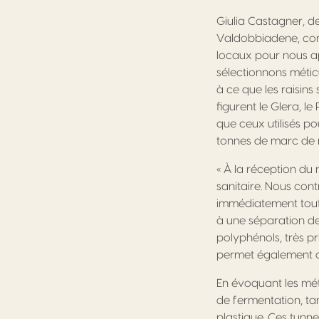
Giulia Castagner, d
Valdobbiadene, com
locaux pour nous ap
sélectionnons métic
à ce que les raisins
figurent le Glera, le
que ceux utilisés 
tonnes de marc de 
« À la réception du 
sanitaire. Nous cont
immédiatement tout 
à une séparation d
polyphénols, très p
permet également d
En évoquant les mét
de fermentation, ta
plastique. Ces tunn