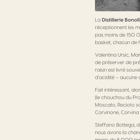
La
Distillerie Bono
réceptionnent les m
pas moins de 150 00
basket, chacun de h
Valentina Ursic, Ma
de préserver de pré
raisin est livré sou
d’acidité – aucune c
Fait intéressant, al
(le chouchou du Pro
Moscato, Recioto sa
Corvinone, Corvina et
Steffano Bottega, d
nous avons la chanc