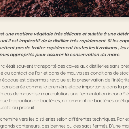
st une matière végétale très délicate et sujette à une dété
oi il est impératif de le distiller très rapidement. Si les cap
ettent pas de traiter rapidement toutes les livraisons , les d
èmes appropriés pour assurer la conservation du marc.
rc était souvent transporté des caves aux distilleries sans pré
ssé au contact de l’air et dans de mauvaises conditions de st
te époque est désormais révolue et la préservation de l’intégri
ui considérée comme la première étape importante dans la pr
En cas de mauvaise manipulation, une fermentation incontrôl
ue l’apparition de bactéries, notamment de bactéries acétiq
ssite du produit.
heminé vers les distilleries selon différentes techniques. Par e
grands conteneurs, des bennes ou des sacs fermés. D’une man