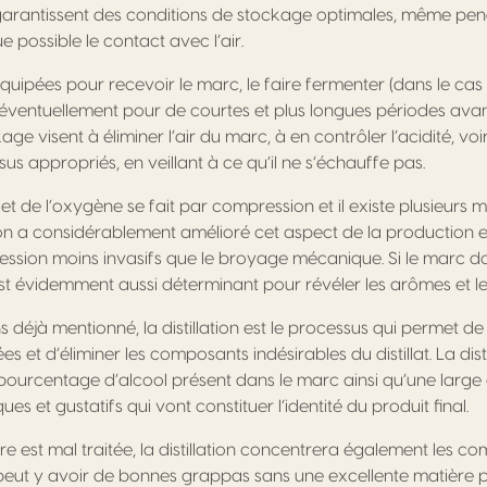
garantissent des conditions de stockage optimales, même pend
e possible le contact avec l’air.
t équipées pour recevoir le marc, le faire fermenter (dans le ca
 éventuellement pour de courtes et plus longues périodes avant d
ge visent à éliminer l’air du marc, à en contrôler l’acidité, voi
s appropriés, en veillant à ce qu’il ne s’échauffe pas.
ir et de l’oxygène se fait par compression et il existe plusieurs
ion a considérablement amélioré cet aspect de la production e
sion moins invasifs que le broyage mécanique. Si le marc doi
est évidemment aussi déterminant pour révéler les arômes et le
déjà mentionné, la distillation est le processus qui permet de
 et d’éliminer les composants indésirables du distillat. La distil
 pourcentage d’alcool présent dans le marc ainsi qu’une lar
 et gustatifs qui vont constituer l’identité du produit final.
re est mal traitée, la distillation concentrera également les c
 peut y avoir de bonnes grappas sans une excellente matière 