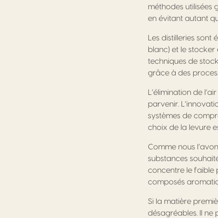
méthodes utilisées 
en évitant autant qu
Les distilleries son
blanc) et le stocker
techniques de stocka
grâce à des processu
L’élimination de l’a
parvenir. L’innovat
systèmes de compres
choix de la levure 
Comme nous l’avons 
substances souhaitées
concentre le faible
composés aromatiques
Si la matière premiè
désagréables. Il ne