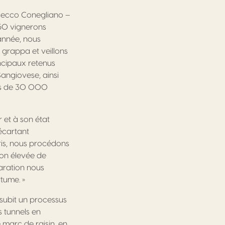
osecco Conegliano –
50 vignerons
année, nous
 grappa et veillons
incipaux retenus
 Sangiovese, ainsi
rès de 30 000
 et à son état
 écartant
ris, nous procédons
ion élevée de
paration nous
tume. »
 subit un processus
s tunnels en
 marc de raisin, en