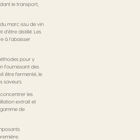
ant le transport,
s du marc issu de vin
’être distillé. Les
re à l’abaisser
 méthodes pour y
n fournissant des
t être fermenté, le
s saveurs.
 concentrer les
lation extrait et
ge gamme de
omposants
première.