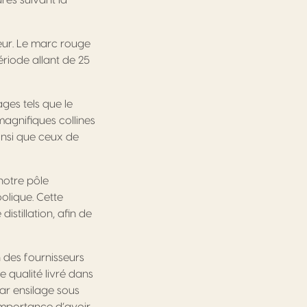
es suivant la
eur. Le marc rouge
riode allant de 25
ges tels que le
agnifiques collines
insi que ceux de
notre pôle
oolique. Cette
istillation, afin de
on des fournisseurs
 qualité livré dans
par ensilage sous