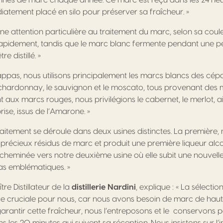
nes de marc chaque année. Ce marc est reçu dans les 24 heur
iatement placé en silo pour préserver sa fraîcheur. »
e attention particulière au traitement du marc, selon sa coul
rapidement, tandis que le marc blanc fermente pendant une pé
e distillé. »
appas, nous utilisons principalement les marcs blancs des cépa
chardonnay, le sauvignon et le moscato, tous provenant des m
aux marcs rouges, nous privilégions le cabernet, le merlot, a
ise, issus de l’Amarone. »
raitement se déroule dans deux usines distinctes. La première, 
es précieux résidus de marc et produit une première liqueur alc
acheminée vers notre deuxième usine où elle subit une nouvelle d
as emblématiques. »
e Distillateur de la
distillerie Nardini
, explique : « La sélecti
e cruciale pour nous, car nous avons besoin de marc de haute
garantir cette fraîcheur, nous l’entreposons et le conservons 