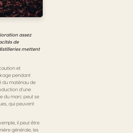
rioration assez
acités de
istilleries mettent
caution et
ockage pendant
té du matériau de
oduction d’une
ée du marc peut se
ues, qui peuvent
xemple, il peut être
ière générale, les