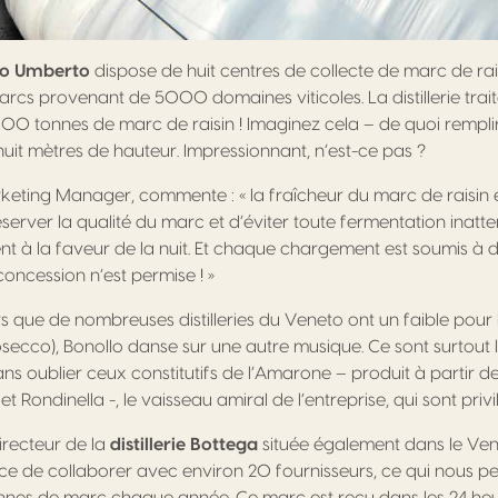
llo Umberto
dispose de huit centres de collecte de marc de rais
arcs provenant de 5000 domaines viticoles. La distillerie tra
0 tonnes de marc de raisin ! Imaginez cela – de quoi remplir
uit mètres de hauteur. Impressionnant, n’est-ce pas ?
rketing Manager, commente : « la fraîcheur du marc de raisin e
server la qualité du marc et d’éviter toute fermentation inatt
vent à la faveur de la nuit. Et chaque chargement est soumis à 
oncession n’est permise ! »
ors que de nombreuses distilleries du Veneto ont un faible pour
secco), Bonollo danse sur une autre musique. Ce sont surtout
ns oublier ceux constitutifs de l’Amarone – produit à partir 
 Rondinella -, le vaisseau amiral de l’entreprise, qui sont privil
irecteur de la
distillerie Bottega
située également dans le Ve
e de collaborer avec environ 20 fournisseurs, ce qui nous pe