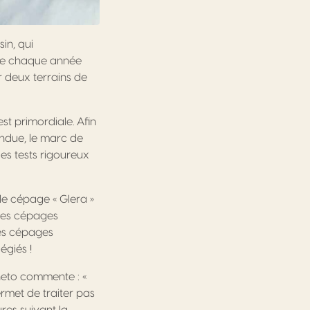
in, qui
ite chaque année
 deux terrains de
st primordiale. Afin
endue, le marc de
des tests rigoureux
 le cépage « Glera »
 les cépages
des cépages
égiés !
neto commente : «
rmet de traiter pas