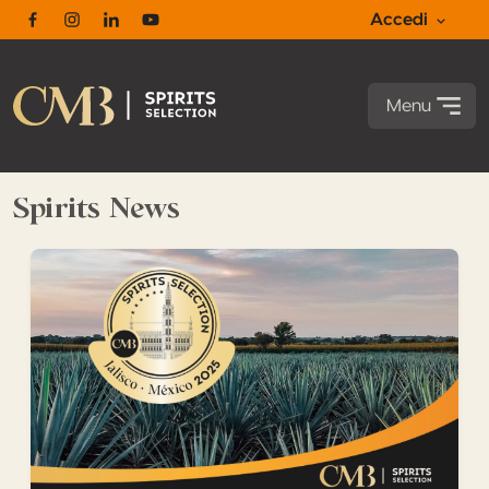
Accedi
Facebook
Instagram
Linkedin
Youtube
Menu
Spirits News
Lo Spirits Selection by CMB 2025 si terrà a Jalisco · Messi