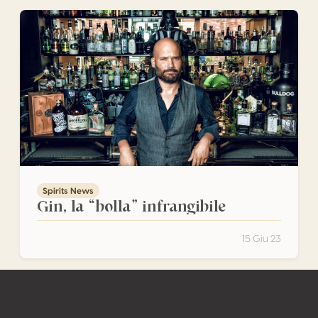
Gin, la “bolla” infrangibile
Spirits News
Gin, la “bolla” infrangibile
15 Giu 23
Footer