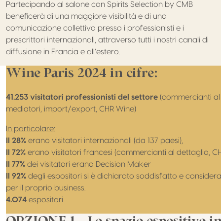
Partecipando al salone con
Spirits
Selection by CMB
beneficerà di una maggiore visibilità e di una
comunicazione collettiva presso i professionisti e i
prescrittori internazionali, attraverso tutti i nostri canali di
diffusione in Francia e all’estero.
Wine
Paris
2024 in cifre:
41.253 visitatori professionisti del settore
(commercianti al 
mediatori, import/export, CHR Wine)
In particolare:
Il 28%
erano visitatori internazionali (da 137 paesi),
Il 72%
erano visitatori francesi (commercianti al dettaglio, CH
Il 77%
dei visitatori erano Decision Maker
Il 92%
degli espositori si è dichiarato soddisfatto e conside
per il proprio business.
4.074
espositori
OPZIONE 1 – Lo spazio espositivo in