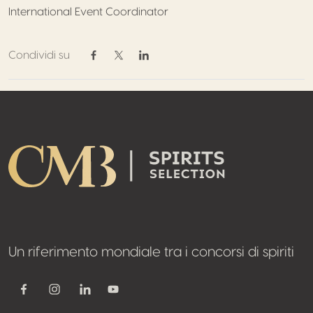
International Event Coordinator
Condividi su
Condividi su Facebook
Condividi su Twitter / X
Condividi su Linkedin
Footer
Un riferimento mondiale tra i concorsi di spiriti
Youtube
Facebook
Instagram
Linkedin