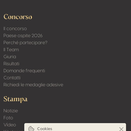
Concorso
Il concorso
Paese ospite 2026
Perché partecipare?
Il Team
Giuria
Risultati
Domande frequenti
Contatti
Richiedi le medaglie adesive
Stampa
Notizie
Foto
Vídeo
Cookies