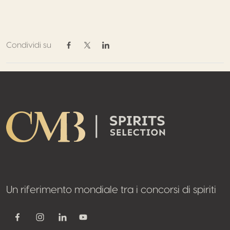
Condividi su
Condividi su Facebook
Condividi su Twitter / X
Condividi su Linkedin
Footer
Un riferimento mondiale tra i concorsi di spiriti
Youtube
Facebook
Instagram
Linkedin