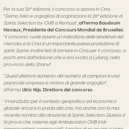
Per la sua 26ª edizione, il concorso si sposta in Cina.
“
Siamo felici e orgogliosi di organizzare la 26ª edizione di
Spirits Selection by CMB a Renhuai
”,
afferma Baudouin
Havaux, Presidente del Concours Mondial de Bruxelles
.
“
Il concorso vuole essere un indicatore delle tendenze del
mercato e la Cina è un importante paese produttore di
spiriti. Siamo inoltre lieti di tornare in Cina per il concorso, a
pochi anni dall’edizione che si era svolta a Lyliang, nella
provincia dello Shanxi
”.
“
Quest’ulteriore aumento del numero di campioni è una
piacevole sorpresa e motivo di grande orgoglio!
”,
afferma
Ulric Nijs
,
Direttore del concorso
.
“
Innanzitutto per il contesto geopolitico ed economico
globale ancora in preda alla crisi, ma anche con la mia
recente nomina alla direzione di Spirits Selection. Questa è
la prova che, insieme agli Ambasciatori CMB (ndr:
rappresentanti commerciali), il nostro duro lavoro è stato