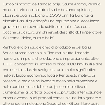
Luogo di nascita del famoso baijiu Sauce Aroma, Renhuai
ha una storia consolidata di vini e bevande spiritose,
alcuni dei quali risalgono a 3.000 anni fa. Durante la
dinastia Han, si guadagnò una reputazione di eccellenza
grazie alla sua bevanda spiritosa locale infusa con
bacche di goji (Lycium chinense), descritta dall’imperatore
Wu come “dolce, pura e bella”.
Renhuai è la principale area di produzione del baijiu
Sauce Aroma non solo in Cina ma in tutto il mondo. Il
numero di impianti di produzione è impressionante: oltre
1.000 concentrati in un’area di circa 1.800 km²! Inutile dire
che questa industria svolge un ruolo molto significativo
nello sviluppo economico locale. Per questo motivo, di
recente, la regione ha investito molto nella protezione e
nella codificazione del suo baijiu, con l’obiettivo di
aumentarne la portata locale e soprattutto internazionale,
promuovendo i suoi prodotti come unici nel loro genere e
ottenendo un’Indicazione Geografica (IG) per il loro baijiu