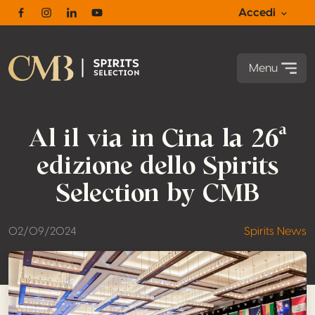
Accedi
Facebook
Instagram
Linkedin
Youtube
Menu
Al il via in Cina la 26ª
edizione dello Spirits
Selection by CMB
02/09/2024
Spirits News