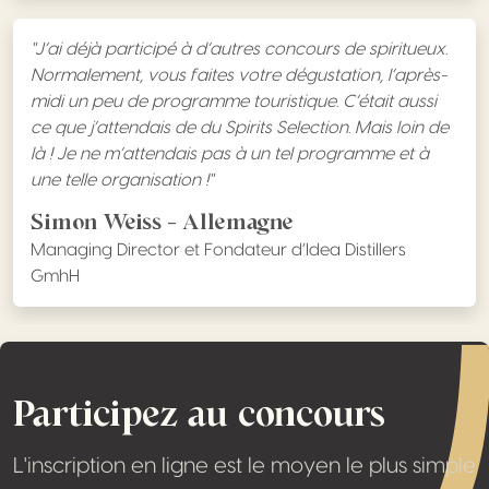
"J’ai déjà participé à d’autres concours de spiritueux.
Normalement, vous faites votre dégustation, l’après-
midi un peu de programme touristique. C’était aussi
ce que j’attendais de du Spirits Selection. Mais loin de
là ! Je ne m’attendais pas à un tel programme et à
une telle organisation !"
Simon Weiss - Allemagne
Managing Director et Fondateur d’Idea Distillers
GmhH
Participez au concours
L'inscription en ligne est le moyen le plus simple