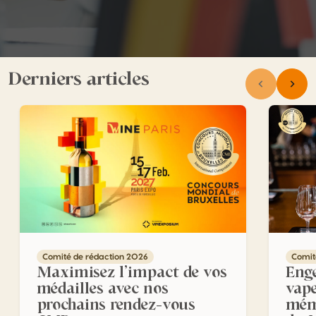
Derniers articles
Maximisez l’impact de vos médailles avec nos prochains
Engenhos
Comité de rédaction 2026
Comit
Maximisez l’impact de vos
Enge
médailles avec nos
vape
prochains rendez-vous
mém