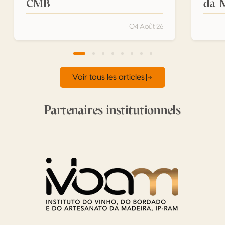
CMB
da 
04 Août 26
Voir tous les articles
Partenaires institutionnels