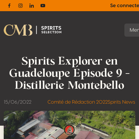
Se connect
Facebook
Instagram
Linkedin
Youtube
Me
Spirits Explorer en
Guadeloupe Épisode 9 –
Distillerie Montebello
15/06/2022
Comité de Rédaction 2022
Spirits News