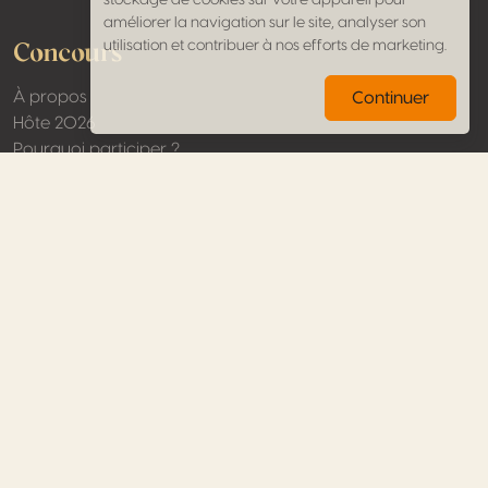
stockage de cookies sur votre appareil pour
améliorer la navigation sur le site, analyser son
Concours
utilisation et contribuer à nos efforts de marketing.
À propos
Continuer
Hôte 2026
Pourquoi participer ?
Équipe
Jurés
Résultats
F.A.Q.
Contact
Commander des macarons
Actualités
Actualités
Photos
Vidéos
Dossiers de presse