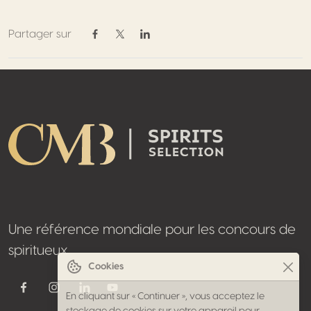
Partager sur
Partager sur Facebook
Partager sur Twitter / X
Partager sur Linkedin
Footer
Une référence mondiale pour les concours de
spiritueux
Cookies
Youtube
Facebook
Instagram
Linkedin
En cliquant sur « Continuer », vous acceptez le