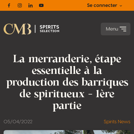
Se connecter
Facebook
Instagram
Linkedin
Youtube
Menu
La merranderie, étape
essentielle à la
production des barriques
de spiritueux – 1ère
partie
05/04/2022
Spirits News