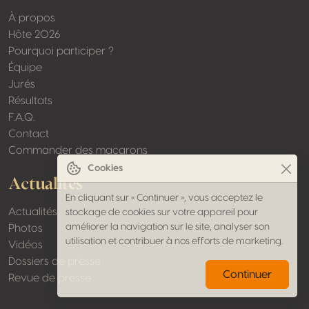
À propos
Hôte 2026
Pourquoi participer ?
Équipe
Jurés
Résultats
F.A.Q.
Contact
Commander des macarons
Cookies
Actualités
En cliquant sur « Continuer », vous acceptez le
Actualités
stockage de cookies sur votre appareil pour
améliorer la navigation sur le site, analyser son
Photos
utilisation et contribuer à nos efforts de marketing.
Vidéos
Dossiers de presse
Continuer
Revue de presse