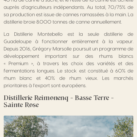
40 ha de canne à sucre, et le reste de la canne est acheté
auprès d’agriculteurs indépendants. Au total, 70/75% de
sa production est issue de cannes ramassées à la main. La
distillerie broie 8.000 tonnes de canne annuellement.
La Distillerie Montebello est la seule distillerie de
Guadeloupe à fonctionner entièrement à la vapeur.
Depuis 2016, Grégory Marsolle poursuit un programme de
développement important sur des rhums blancs
« Premium », à travers les choix des variétés et des
fermentations longues. Le stock est constitué à 60% de
rhum blanc et 40% de rhum vieux. Les marchés
prioritaires à l’export sont européens.
Distillerie Reimonenq – Basse Terre –
Sainte Rose