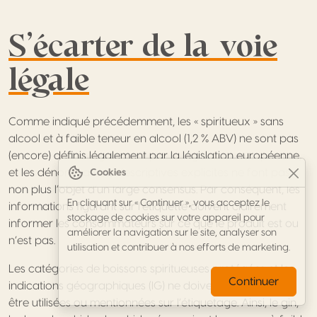
S’écarter de la voie
légale
Comme indiqué précédemment, les « spiritueux » sans
alcool et à faible teneur en alcool (1,2 % ABV) ne sont pas
(encore) définis légalement par la législation européenne,
et les dénominations descriptives explicites ne font pas
Cookies
non plus l’objet d’un large consensus. Par conséquent, les
En cliquant sur « Continuer », vous acceptez le
informations figurant sur l’étiquette doivent clairement
stockage de cookies sur votre appareil pour
informer les consommateurs sur ce que le produit est ou
améliorer la navigation sur le site, analyser son
n’est pas.
utilisation et contribuer à nos efforts de marketing.
Les catégories de boissons spiritueuses protégées et les
Continuer
indications géographiques (IG) ne doivent pas
être utilisées ou mentionnées sur l’étiquetage. Ainsi, le gin,