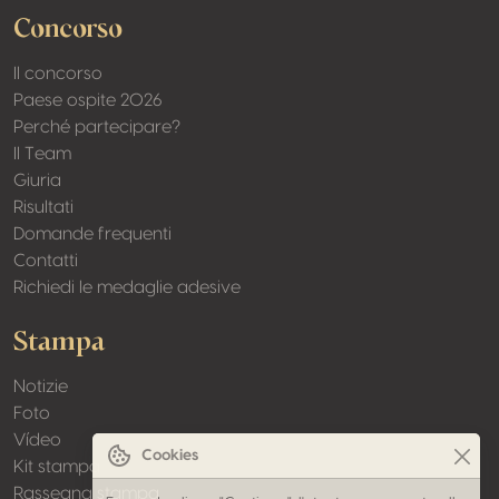
Concorso
Il concorso
Paese ospite 2026
Perché partecipare?
Il Team
Giuria
Risultati
Domande frequenti
Contatti
Richiedi le medaglie adesive
Stampa
Notizie
Foto
Vídeo
Cookies
Kit stampa
Rassegna stampa