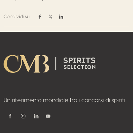
Condividi su
Condividi su Facebook
Condividi su Twitter / X
Condividi su Linkedin
Footer
Un riferimento mondiale tra i concorsi di spiriti
Youtube
Facebook
Instagram
Linkedin