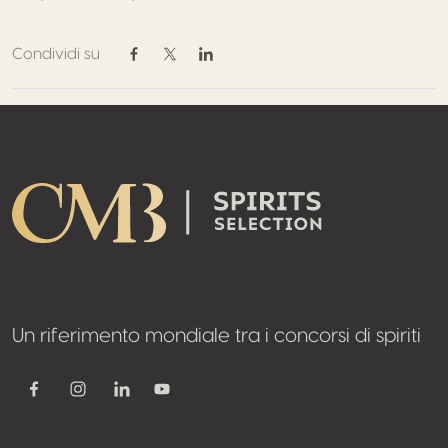
Condividi su
Condividi su Facebook
Condividi su Twitter / X
Condividi su Linkedin
Footer
Un riferimento mondiale tra i concorsi di spiriti
Youtube
Facebook
Instagram
Linkedin