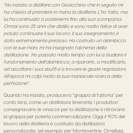
“Ho iniziato a distillare con Gioacchino che in seguito mi
ha chiesto di prendere in mano la distilleria. L’ho fatto, ma
lui ha continuato a sostenermi fino alla sua scomparsa.
Ormai sono 25 anni che distillo e sono molto felice di aver
potuto continuare il suo lavoro. Il suo insegnamento è
stato estremamente prezioso. Ha costruito un alambicco
con le sue mani, mi ha insegnato l’alchimia della
distillazione. Ho passato molto tempo con lui a studiare il
funzionamento dell’alambicco, a ripararlo, a modificarlo,
ad ascoltare i suoi sbuffi e a trovare le giuste regolazioni.
All’epoca mi colpì molto la sua maniacale ricerca della
perfezione”.
Quando ha iniziato, produceva “grappa di fattoria” per
conto terzi, come un distillatore itinerante. I produttori
consegnavano le vinacce per la distillazione e ritiravano
la grappa per poterla commercializzare. Oggi il 90% del
lavoro della distilleria è costituito da distillazioni
personalizzate, ad esempio per Montevertine, Ornellaia,