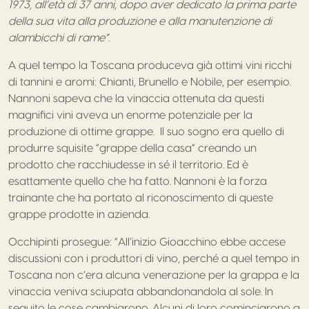
1973, all’età di 37 anni, dopo aver dedicato la prima parte
della sua vita alla produzione e alla manutenzione di
alambicchi di rame”.
A quel tempo la Toscana produceva già ottimi vini ricchi
di tannini e aromi: Chianti, Brunello e Nobile, per esempio.
Nannoni sapeva che la vinaccia ottenuta da questi
magnifici vini aveva un enorme potenziale per la
produzione di ottime grappe. Il suo sogno era quello di
produrre squisite “grappe della casa” creando un
prodotto che racchiudesse in sé il territorio. Ed è
esattamente quello che ha fatto. Nannoni è la forza
trainante che ha portato al riconoscimento di queste
grappe prodotte in azienda.
Occhipinti prosegue: “All’inizio Gioacchino ebbe accese
discussioni con i produttori di vino, perché a quel tempo in
Toscana non c’era alcuna venerazione per la grappa e la
vinaccia veniva sciupata abbandonandola al sole. In
seguito le cose cambiarono. Alcuni di loro cominciarono a