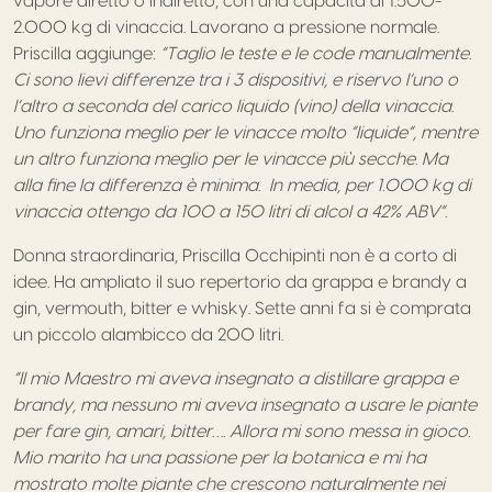
vapore diretto o indiretto, con una capacità di 1.500-
2.000 kg di vinaccia. Lavorano a pressione normale.
Priscilla aggiunge:
“Taglio le teste e le code manualmente.
Ci sono lievi differenze tra i 3 dispositivi, e riservo l’uno o
l’altro a seconda del carico liquido (vino) della vinaccia.
Uno funziona meglio per le vinacce molto “liquide”, mentre
un altro funziona meglio per le vinacce più secche. Ma
alla fine la differenza è minima. In media, per 1.000 kg di
vinaccia ottengo da 100 a 150 litri di alcol a 42% ABV”.
Donna straordinaria, Priscilla Occhipinti non è a corto di
idee. Ha ampliato il suo repertorio da grappa e brandy a
gin, vermouth, bitter e whisky. Sette anni fa si è comprata
un piccolo alambicco da 200 litri.
“Il mio Maestro mi aveva insegnato a distillare grappa e
brandy, ma nessuno mi aveva insegnato a usare le piante
per fare gin, amari, bitter…. Allora mi sono messa in gioco.
Mio marito ha una passione per la botanica e mi ha
mostrato molte piante che crescono naturalmente nei