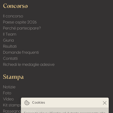
Concorso
Il concorso
Paese ospite 2026
Perché partecipare?
Il Team
Giuria
Risultati
Domande frequenti
Contatti
Richiedi le medaglie adesive
Stampa
Notizie
Foto
Vídeo
Cookies
Kit stampa
Rassegna stampa