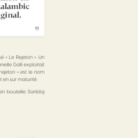
n alambic
ginal.
sé « Le Rejeton ». Un
elle Galli exploitait
ejeton » est le nom
 en sur maturité.
n bouteille. Sanblaj