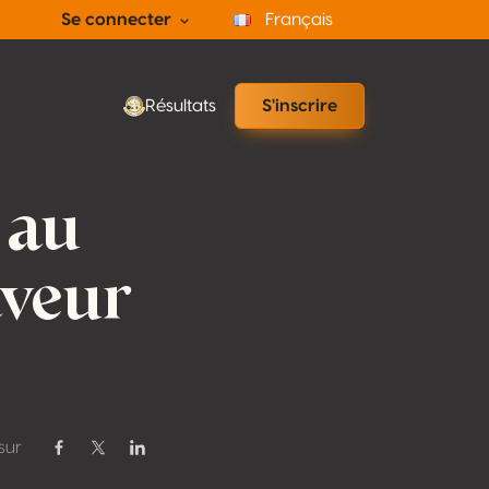
Se connecter
Français
Résultats
S'inscrire
 au
aveur
sur
Partager sur Facebook
Partager sur Twitter / X
Partager sur Linkedin