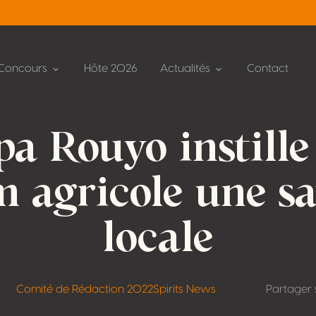
Concours
Hôte 2026
Actualités
Contact
pa Rouyo instille
 agricole une s
locale
Comité de Rédaction 2022
Spirits News
Partager 