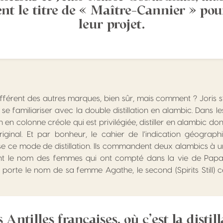
ent le titre de « Maître-Cannier » pou
leur projet.
ifférent des autres marques, bien sûr, mais comment ? Joris s
se familiariser avec la double distillation en alambic. Dans les
tion en colonne créole qui est privilégiée, distiller en alambic d
iginal. Et par bonheur, le cahier de l’indication géogra
 ce mode de distillation. Ils commandent deux alambics à un 
ent le nom des femmes qui ont compté dans la vie de Papa
 porte le nom de sa femme Agathe, le second (Spirits Still) ce
 Antilles françaises, où c’est la distil