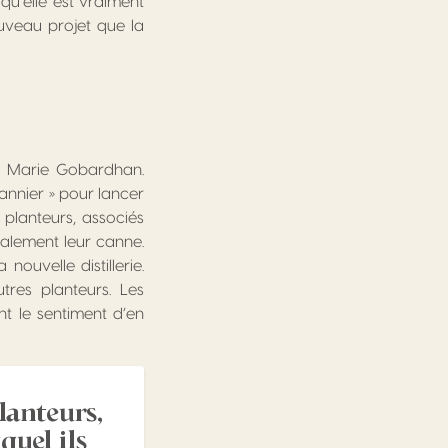
qu’elle est vraiment
ouveau projet que la
n- Marie Gobardhan.
Cannier » pour lancer
 planteurs, associés
galement leur canne.
nouvelle distillerie.
tres planteurs. Les
nt le sentiment d’en
lanteurs,
uel ils