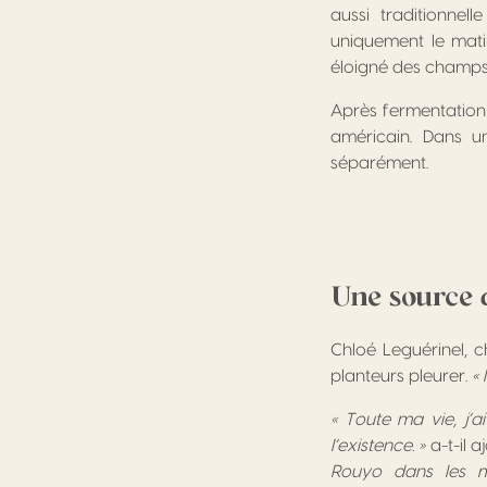
aussi traditionnel
uniquement le matin
éloigné des champs,
Après fermentation e
américain. Dans un
séparément.
Une source d
Chloé Leguérinel, 
planteurs pleurer.
« 
« Toute ma vie, j’a
l’existence. »
a-t-il a
Rouyo dans les m