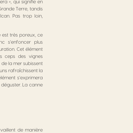
ra », qui signifie en
Grande Terre, tandis
can. Pas trop loin,
e est très poreux, ce
nc s’enfoncer plus
uration. Cet élément
des ceps des vignes
 de la mer subissent
uns rafraîchissent la
élément s’exprimera
 déguster. La canne
availlent de manière