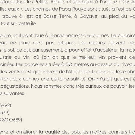
tuée dans les Petites Antilles et s’appelait à l’origine « Karuke
lles eaux ». Les champs de Papa Rouyo sont situés à l’est de 
 se trouve à l’est de Basse Terre, à Goyave, au pied du vol
ut sur cette île.
lcaire, et il contribue à l’enracinement des cannes. Le calcair
l’eau de pluie n’est pas retenue. Les racines doivent do
e sol, ce qui, curieusement, a pour effet d’accélérer la mat
ustrie du vin, où l’on dit que le meilleur vin provient 
nées. Les parcelles situées à 50 mètres au-dessus du niveau
des vents d’est qui arrivent de l’Atlantique. La brise et les embr
rtant aux cannes une certaine salinité. On m’a dit que cet 
s dégustations. Nous sommes donc très curieux de pouvoir les
s suivantes :
5992)
579)
B 80.0689)
erre et améliorer la qualité des sols, les maîtres canniers tr