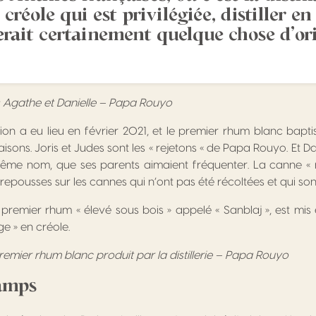
créole qui est privilégiée, distiller e
rait certainement quelque chose d’ori
s Agathe et Danielle – Papa Rouyo
tion a eu lieu en février 2021, et le premier rhum blanc bapti
isons. Joris et Judes sont les « rejetons « de Papa Rouyo. Et Dani
ême nom, que ses parents aimaient fréquenter. La canne « r
epousses sur les cannes qui n’ont pas été récoltées et qui sont
 premier rhum « élevé sous bois » appelé « Sanblaj », est mis e
ge » en créole.
remier rhum blanc produit par la distillerie – Papa Rouyo
amps