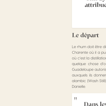
attribu
Le départ
Le rhum doit être d
Charente où il a pu 
où c’est la distilla
quelque chose d’or
Guadeloupe autorise
auxquels ils donn
alambic (Wash Still)
Danielle.
Dans les