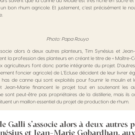
teurs savent que la canne du Moule est très riche en sucre et 
 un bon rhum agricole. Et justement, c’est précisément le n
e.
Photo: Papa Rouyo
’associe alors à deux autres planteurs, Tim Synésius et Jea
nt la profession des planteurs en créant le titre de « Maître-
ux agriculteurs font donc partie intégrante du projet. D’autres
ment foncier agricole) de L’Ecluse décident de leur livrer é
 has de canne qui sont exploités pour fournir le moulin et la 
et Jean-Marie financent le projet tout en soutenant les au
 sont peut-être pas propriétaires de la distillerie, mais ils o
nstituent un maillon essentiel du projet de production de rhum.
le Galli s’associe alors à deux autres p
nésius et Jean-Marie Gobardhan, auxq