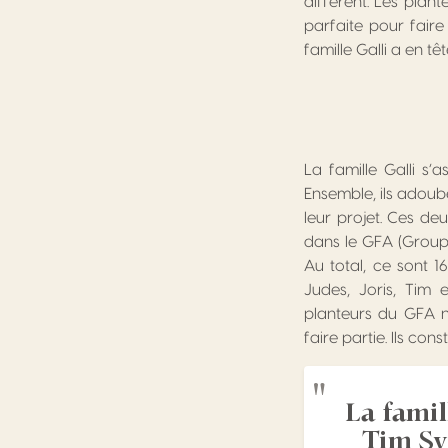
différent. Les plan
parfaite pour faire
famille Galli a en têt
La famille Galli s
Ensemble, ils adoube
leur projet. Ces de
dans le GFA (Groupe
Au total, ce sont 16
Judes, Joris, Tim 
planteurs du GFA ne
faire partie. Ils co
La famil
Tim Sy