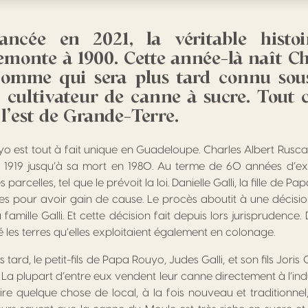
ancée en 2021, la véritable histoi
remonte à 1900. Cette année-là naît Ch
’homme qui sera plus tard connu sou
 cultivateur de canne à sucre. Tout c
l’est de Grande-Terre.
o est tout à fait unique en Guadeloupe. Charles Albert Ruscad
 1919 jusqu’à sa mort en 1980. Au terme de 60 années d’explo
 parcelles, tel que le prévoit la loi. Danielle Galli, la fille de
 pour avoir gain de cause. Le procès aboutit à une décision
famille Galli. Et cette décision fait depuis lors jurisprudence. 
 les terres qu’elles exploitaient également en colonage.
tard, le petit-fils de Papa Rouyo, Judes Galli, et son fils Joris
 La plupart d’entre eux vendent leur canne directement à l’indu
ire quelque chose de local, à la fois nouveau et traditionne