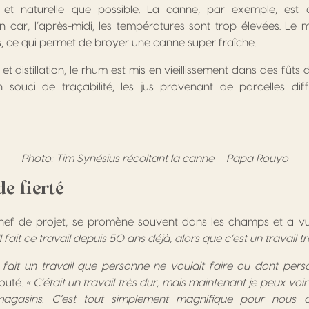
le et naturelle que possible. La canne, par exemple, est
 car, l’après-midi, les températures sont trop élevées. Le m
 ce qui permet de broyer une canne super fraîche.
t distillation, le rhum est mis en vieillissement dans des fûts
 souci de traçabilité, les jus provenant de parcelles différ
Photo: Tim Synésius récoltant la canne – Papa Rouyo
e fierté
chef de projet, se promène souvent dans les champs et a vu 
Il fait ce travail depuis 50 ans déjà, alors que c’est un travail t
i fait un travail que personne ne voulait faire ou dont per
jouté.
« C’était un travail très dur, mais maintenant je peux voi
agasins. C’est tout simplement magnifique pour nous c