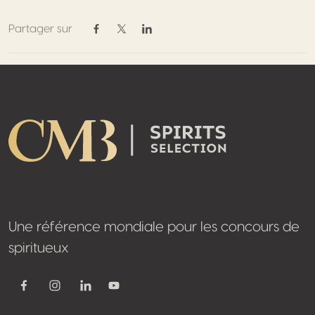
Partager sur
Partager sur Facebook
Partager sur Twitter / X
Partager sur Linkedin
Footer
Une référence mondiale pour les concours de
spiritueux
Youtube
Facebook
Instagram
Linkedin