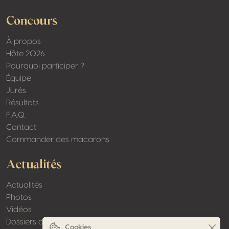
Concours
À propos
Hôte 2026
Pourquoi participer ?
Équipe
Jurés
Résultats
F.A.Q.
Contact
Commander des macarons
Actualités
Actualités
Photos
Vidéos
Dossiers de presse
Cookies