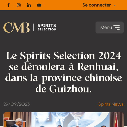
Se connecter
Facebook
Instagram
Linkedin
Youtube
Menu
Le Spirits Selection 2024
se déroulera à Renhuai,
dans la province chinoise
de Guizhou.
29/09/2023
Spirits News