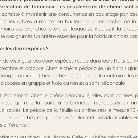
abrication de tonneaux. Les peuplements de chêne sont 
 consiste à maintenir une concurrence en bas étage par de
ainsi les arbres à monter en hauteur pour rechercher de la 
moins de branches latérales, lesquelles induisent la pro
ité des grumes. Un critère essentiel pour la fabrication des bar
r les deux espèces ?
 de distinguer ces deux espèces réside dans leurs fruits ou « 
ptembre et octobre. Chez le chêne pédonculé, un à trois glan
long pédoncule.. Chez le chêne sessile, c’est le contraire : les 
nt disposés en grappe et fixés au rameau sans pédoncule.
ent également. Chez le chêne pédonculé, elles sont portées 
(ce qui relie la feuille à la branche), regroupées en am
dualisables. Le pétiole de la feuille du chêne sessile mesure 13 
sur les branches, ce qui les rend facilement individualisables. E
s différentier.
 variations au niveau de l’écorce. Celle du chêne pédonculé est