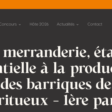
Concours
Hôte 2026
Actualités
Contact
 merranderie, ét
ntielle à la produ
des barriques de
ritueux – 1ère pa