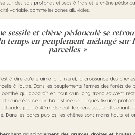
’aise sur des sols profonds et secs à frais et le chêne pédoncu
dité variable, comme les zones alluviales.
e sessile et chêne pédonculé se retrou
du temps en peuplement mélangé sur 
parcelles »
c’est-à-dire qu’elle aime la lumière), la croissance des chê
celle à l’autre. Dans les peuplements fermés des forêts de 
bombé qui apparaît en haut d’un long tronc souvent recti
rt d’une écorce gris-brun striée de longues fissures profond
atteindre jusqu’à 40 m de haut, le chêne sessile atteignant de
. Dans les parcs publics, les chênes sont moins hauts et o
cherchent principalement des grumes droites et hautes