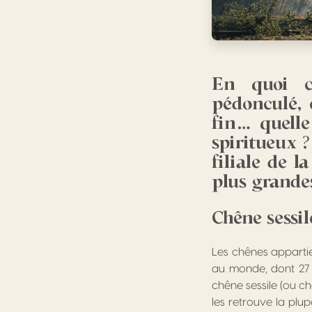
En quoi c
pédonculé, 
fin… quelle
spiritueux ?
filiale de 
plus grande
Chêne sessi
Les chênes apparti
au monde, dont 27 
chêne sessile (ou c
les retrouve la pl