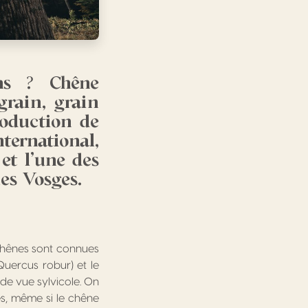
ns ? Chêne
grain, grain
roduction de
nternational,
et l’une des
es Vosges.
chênes sont connues
uercus robur) et le
de vue sylvicole. On
s, même si le chêne