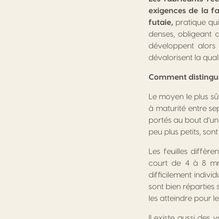
exigences de la f
futaie,
pratique qui
denses, obligeant 
développent alors 
dévalorisent la qual
Comment distingue
Le moyen le plus sûr
à maturité entre se
portés au bout d’un 
peu plus petits, so
Les feuilles diffèr
court de 4 à 8 mm 
difficilement indivi
sont bien réparties 
les atteindre pour le
Il existe aussi des