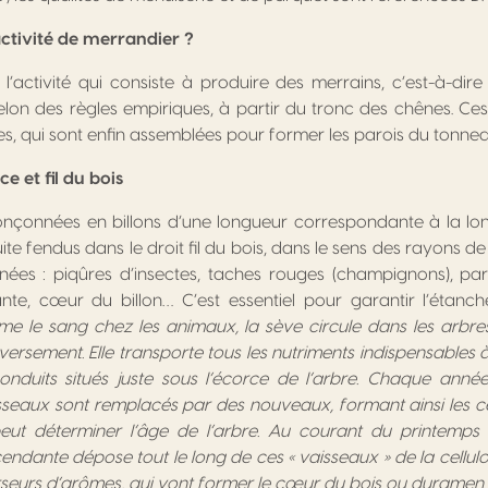
activité de merrandier ?
l’activité qui consiste à produire des merrains, c’est-à-dir
elon des règles empiriques, à partir du tronc des chênes. Ce
les, qui sont enfin assemblées pour former les parois du tonnea
e et fil du bois
onçonnées en billons d’une longueur correspondante à la lon
uite fendus dans le droit fil du bois, dans le sens des rayons de 
inées : piqûres d’insectes, taches rouges (champignons), pa
ante, cœur du billon… C’est essentiel pour garantir l’étanch
e le sang chez les animaux, la sève circule dans les arbres
inversement. Elle transporte tous les nutriments indispensables à
nduits situés juste sous l’écorce de l’arbre. Chaque année
isseaux sont remplacés par des nouveaux, formant ainsi les 
peut déterminer l’âge de l’arbre. Au courant du printemps e
ndante dépose tout le long de ces « vaisseaux » de la cellulose
rseurs d’arômes, qui vont former le cœur du bois ou duramen.