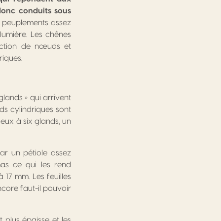
donc conduits sous
s peuplements assez
lumière. Les chênes
duction de nœuds et
riques.
glands » qui arrivent
ds cylindriques sont
deux à six glands, un
par un pétiole assez
as ce qui les rend
à 17 mm. Les feuilles
ncore faut-il pouvoir
 plus épaisse et les