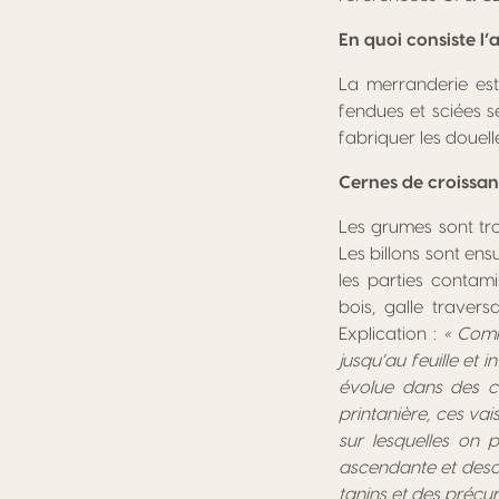
En quoi consiste l’
La merranderie est 
fendues et sciées s
fabriquer les douel
Cernes de croissanc
Les grumes sont tr
Les billons sont ens
les parties contam
bois, galle travers
Explication :
« Comm
jusqu’au feuille et 
évolue dans des co
printanière, ces va
sur lesquelles on 
ascendante et desce
tanins et des précu