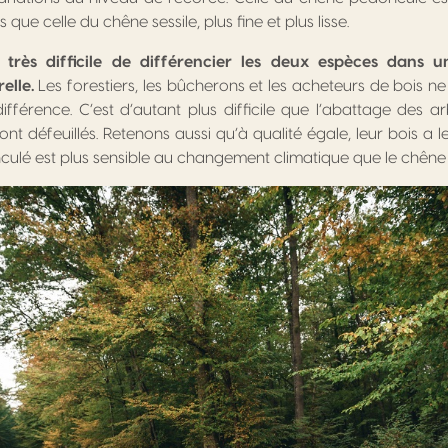
 que celle du chêne sessile, plus fine et plus lisse.
e très difficile de différencier les deux espèces dans
elle.
Les forestiers, les bûcherons et les acheteurs de bois ne
fférence. C’est d’autant plus difficile que l’abattage des ar
ont défeuillés. Retenons aussi qu’à qualité égale, leur bois a
ulé est plus sensible au changement climatique que le chêne s