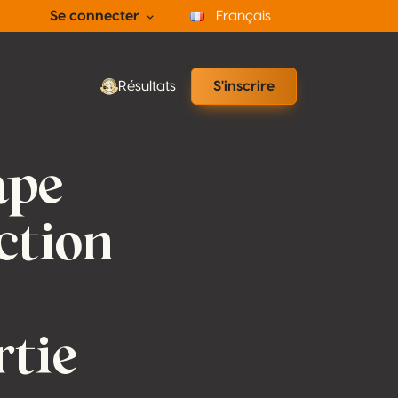
Se connecter
Français
Résultats
S'inscrire
ape
ction
rtie