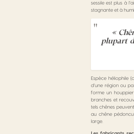
sessile est plus à l
stagnante et à humi
« Chên
plupart 
Espèce héliophile (
d’une région ou par
forme un houppier 
branches et recouve
tels chênes peuvent 
au chêne pédonculé
large.
Les fabricants re