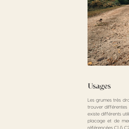
Usages
Les grumes très dr
trouver différentes 
existe différents ut
placage et de merr
référencées C1 & C2 