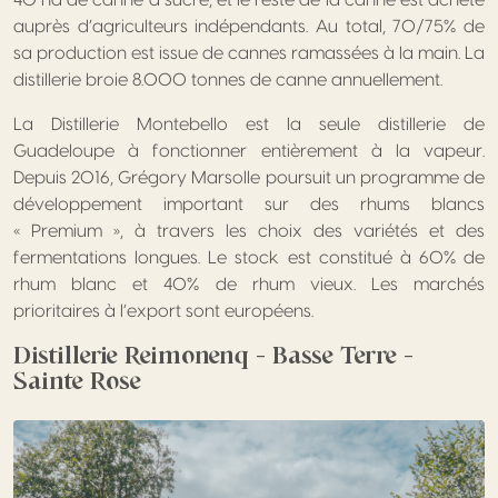
40 ha de canne à sucre, et le reste de la canne est acheté
auprès d’agriculteurs indépendants. Au total, 70/75% de
sa production est issue de cannes ramassées à la main. La
distillerie broie 8.000 tonnes de canne annuellement.
La Distillerie Montebello est la seule distillerie de
Guadeloupe à fonctionner entièrement à la vapeur.
Depuis 2016, Grégory Marsolle poursuit un programme de
développement important sur des rhums blancs
« Premium », à travers les choix des variétés et des
fermentations longues. Le stock est constitué à 60% de
rhum blanc et 40% de rhum vieux. Les marchés
prioritaires à l’export sont européens.
Distillerie Reimonenq – Basse Terre –
Sainte Rose