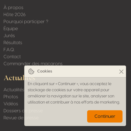
À propos
Hôte 2026
Pourquoi participer ?
Équipe
Jurés
Résultats
F.A.Q.
Contact
Commander des macarons
Cookies
Actualités
En cliquant sur « Continuer », vous acceptez le
Actualités
stockage de cookies sur votre appareil pour
améliorer la navigation sur le site, analyser son
Photos
utilisation et contribuer à nos efforts de marketing.
Vidéos
Dossiers de presse
Continuer
Revue de presse