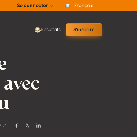
Se connecter
Français
Résultats
S'inscrire
e
 avec
u
sur
Partager sur Facebook
Partager sur Twitter / X
Partager sur Linkedin