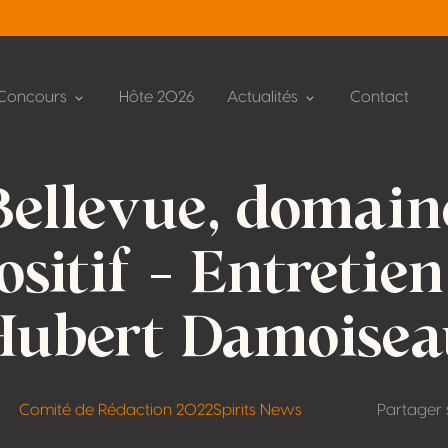
Concours
Hôte 2026
Actualités
Contact
Bellevue, domain
ositif – Entretien
Hubert Damoisea
Comité de Rédaction 2022
Spirits News
Partager 