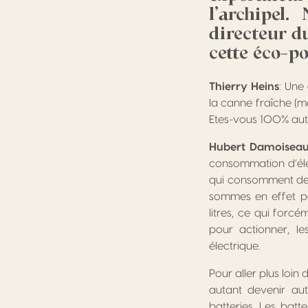
l’archipel
directeur d
cette éco-po
Thierry Heins
: Une
la canne fraîche (m
Etes-vous 100% au
Hubert Damoisea
consommation d’élec
qui consomment de l
sommes en effet pa
litres, ce qui for
pour actionner, le
électrique.
Pour aller plus loi
autant devenir au
batteries. Les batt