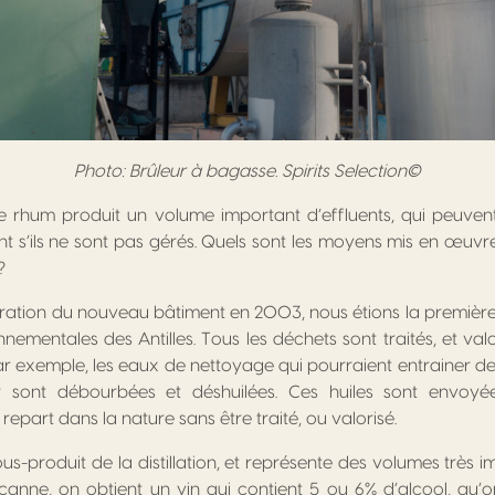
Photo: Brûleur à bagasse. Spirits Selection©
e de rhum produit un volume important d’effluents, qui peuvent
t s’ils ne sont pas gérés. Quels sont les moyens mis en œuvr
?
guration du nouveau bâtiment en 2003, nous étions la première 
ementales des Antilles. Tous les déchets sont traités, et val
ar exemple, les eaux de nettoyage qui pourraient entrainer des
sont débourbées et déshuilées. Ces huiles sont envoy
 repart dans la nature sans être traité, ou valorisé.
us-produit de la distillation, et représente des volumes très 
 canne, on obtient un vin qui contient 5 ou 6% d’alcool, qu’