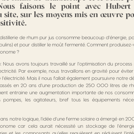
. Nous faisons le point avec Hubert
u site, sur les moyens mis en œuvre po
sitivité.
 distillerie de rhum pur jus consomme beaucoup d’énergie, pou
oulins) et pour distiller le moût fermenté. Comment produisez-
tonome ?
u
: Nous avons toujours travaillé sur l’optimisation du process
tricité. Par exemple, nous travaillons en gravité pour évit
’électricité. Mais il nous fallait également poursuivre notre
ssés en 20 ans d’une production de 250 000 litres de rhu
cément entraine une augmentation importante de nos consommat
s pompes, les agitateurs, bref tous les équipements néces
n dans notre logique, l’idée d’une ferme solaire a émergé en 20
tonome car cela aurait nécessité un stockage de l’énergi
eries et les composants qu’elles requièrent en réduisent l’int