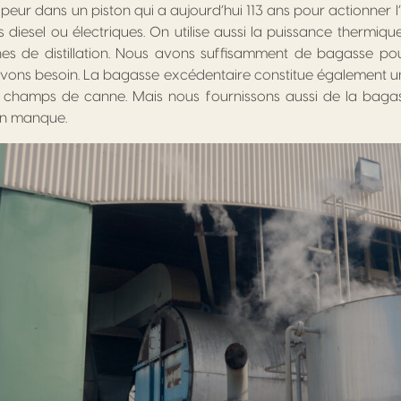
eur dans un piston qui a aujourd’hui 113 ans pour actionner l
 diesel ou électriques. On utilise aussi la puissance thermiq
nes de distillation. Nous avons suffisamment de bagasse pou
vons besoin. La bagasse excédentaire constitue également u
 champs de canne. Mais nous fournissons aussi de la bagas
en manque.