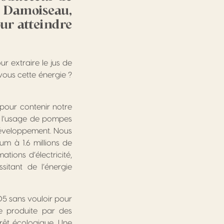
 Damoiseau,
ur atteindre
r extraire le jus de
vous cette énergie ?
 pour contenir notre
er l’usage de pompes
 développement. Nous
m à 1.6 millions de
ions d’électricité,
sitant de l’énergie
05 sans vouloir pour
e produite par des
érêt écologique. Une