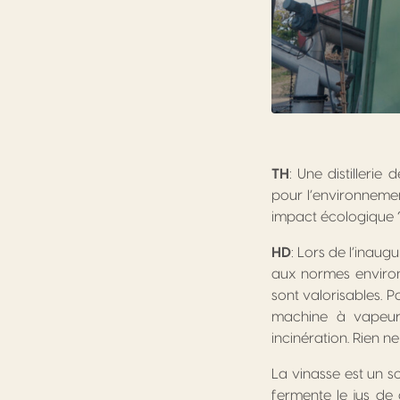
TH
: Une distilleri
pour l’environnemen
impact écologique 
HD
: Lors de l’inau
aux normes environn
sont valorisables. P
machine à vapeur 
incinération. Rien ne
La vinasse est un so
fermente le jus de