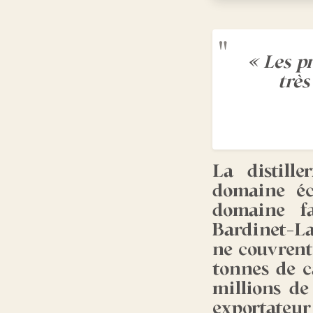
« Les p
très
La distill
domaine éco
domaine fa
Bardinet-La
ne couvrent 
tonnes de c
millions de
exportateur