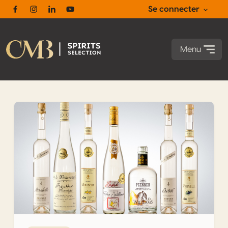
Se connecter
Facebook
Instagram
Linkedin
Youtube
Menu
Le renouveau des Eaux-de-vie de fruits