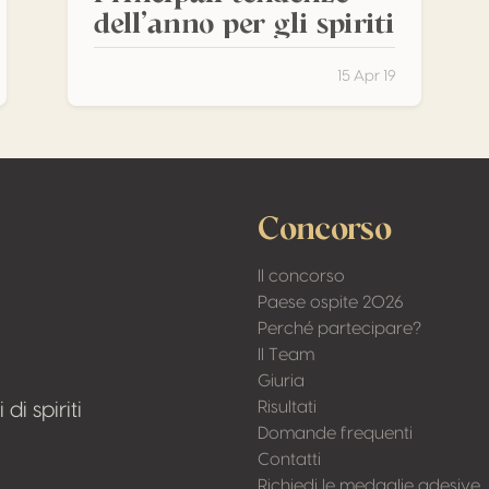
dell’anno per gli spiriti
15 Apr 19
Concorso
Il concorso
Paese ospite 2026
Perché partecipare?
Il Team
Giuria
Risultati
i spiriti
Domande frequenti
Contatti
Richiedi le medaglie adesive