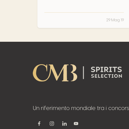
29 Mag 19
Footer
Un riferimento mondiale tra i concorsi d
Youtube
Facebook
Instagram
Linkedin