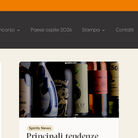
ncorso
Paese ospite 2026
Stampa
Contatti
incremento degli ordini di medaglie adesive
Principali tendenze dell’anno per gli spiriti
Spirits News
Principali tendenze