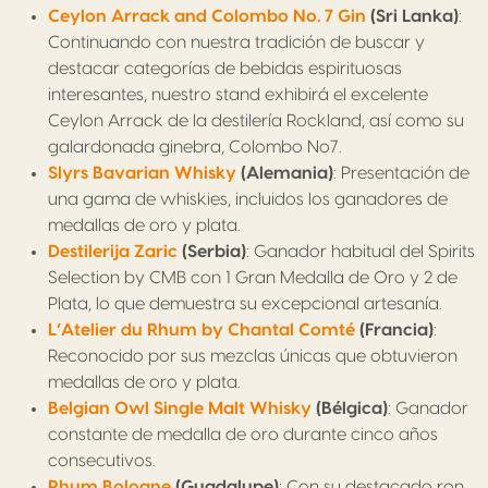
Ceylon Arrack and Colombo No. 7 Gin
(Sri Lanka)
:
Continuando con nuestra tradición de buscar y
destacar categorías de bebidas espirituosas
interesantes, nuestro stand exhibirá el excelente
Ceylon Arrack de la destilería Rockland, así como su
galardonada ginebra, Colombo No7.
Slyrs Bavarian Whisky
(Alemania)
: Presentación de
una gama de whiskies, incluidos los ganadores de
medallas de oro y plata.
Destilerija Zaric
(Serbia)
: Ganador habitual del Spirits
Selection by CMB con 1 Gran Medalla de Oro y 2 de
Plata, lo que demuestra su excepcional artesanía.
L’Atelier du Rhum by Chantal Comté
(Francia)
:
Reconocido por sus mezclas únicas que obtuvieron
medallas de oro y plata.
Belgian Owl Single Malt Whisky
(Bélgica)
: Ganador
constante de medalla de oro durante cinco años
consecutivos.
Rhum Bologne
(Guadalupe)
: Con su destacado ron