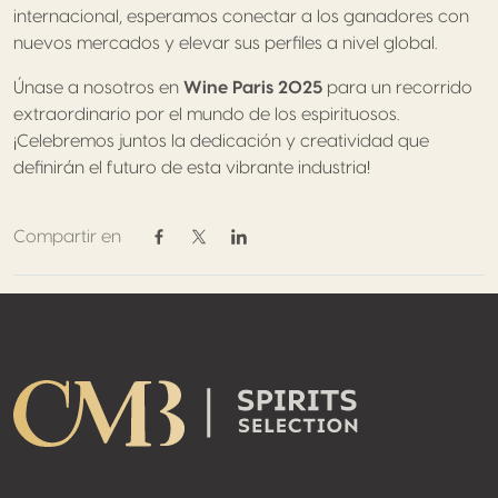
internacional, esperamos conectar a los ganadores con
nuevos mercados y elevar sus perfiles a nivel global.
Únase a nosotros en
Wine Paris 2025
para un recorrido
extraordinario por el mundo de los espirituosos.
¡Celebremos juntos la dedicación y creatividad que
definirán el futuro de esta vibrante industria!
Compartir en
Compartir en Facebook
Compartir en Twitter / X
Compartir en Linkedin
Footer