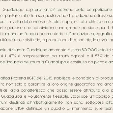
Guadalupa ospiterà la 23ª edizione della competizione Sp
er puntare i riflettori su questa zona di produzione attraverso 
ti in vista del concorso. A tale scopo, è stato istituito un c
rte persone che condividono una grande passione per il rhu
tituiranno un fondo documentario sull’indicazione geografica
ficità delle sue distillerie, la produzione di canna bio, le cuvée pa
le di rhum in Guadalupa ammonta a circa 80.000 ettolitri di
di cui il 43% è rappresentato da rhum agricoli e il 57% da 
% dell’industria del rhum in Guadalupa è costituito da piccole
afica Protetta (IGP) del 2015 stabilisce le condizioni di produ
ra non solo a garantire la loro origine geografica ma anche 
iasi altra caratteristica che possa essere attribuita alla p
GP Guadalupa è volutamente flessibile. Stabilisce un obblig
 rhum destinati all’imbottigliamento non sono sottoposti al
azione. L’IGP definisce un quadro di riferimento sulle tecn