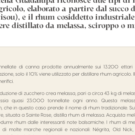
ella Guadalupa riconosce due tipi di 
ricolo, elaborato a partire dal succo 
visou), e il rhum cosiddetto industriale
ere distillato da melassa, sciroppo o m
ellate di canna prodotte annualmente sui 13.200 ettari d
zione, solo il 10% viene utilizzato per distillare rhum agricolo.
rifici.
duzione di zucchero crea melassa, pari a circa 43 kg di melas
ossia quasi 23.000 tonnellate ogni anno. Questa melas
, che in questo caso prende il nome di rhum tradizionale. Sull
re, situata a Sainte Rose, distilla rhum di melassa. Acquista m
odurre rhum dalle interessanti note balsamiche. I rhum di mel
 di molte marche regionali e nazionali: Négrita, Old Nick, 