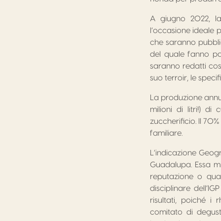
A giugno 2022, la 
l’occasione ideale p
che saranno pubblica
del quale fanno pa
saranno redatti cos
suo terroir, le speci
La produzione annua
milioni di litri!) 
zuccherificio. Il 70
familiare.
L’indicazione Geogr
Guadalupa. Essa mi
reputazione o quals
disciplinare dell’I
risultati, poiché i
comitato di degust