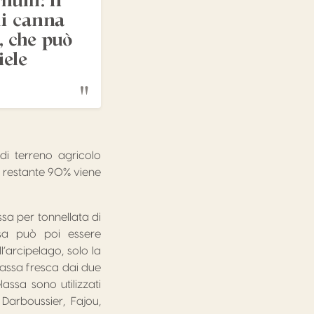
rhum: il
di canna
, che può
iele
i terreno agricolo
 Il restante 90% viene
sa per tonnellata di
sa può poi essere
’arcipelago, solo la
elassa fresca dai due
assa sono utilizzati
Darboussier, Fajou,