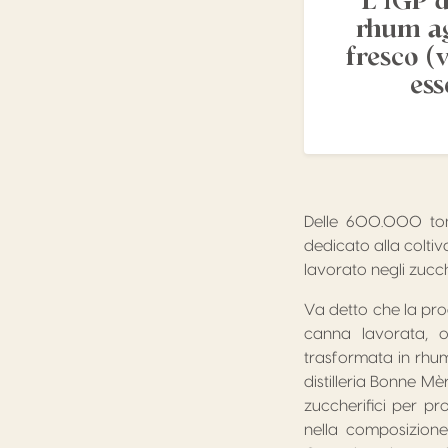
L’IGP d
rhum ag
fresco (
ess
Delle 600.000 tonn
dedicato alla coltiva
lavorato negli zucche
Va detto che la pro
canna lavorata, 
trasformata in rhum
distilleria Bonne Mè
zuccherifici per pr
nella composizione