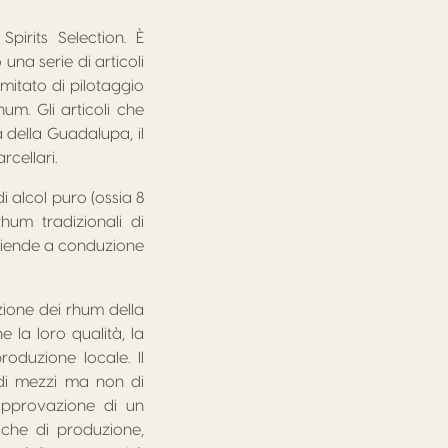
irits Selection. È
una serie di articoli
omitato di pilotaggio
m. Gli articoli che
 della Guadalupa, il
rcellari.
 alcol puro (ossia 8
rhum tradizionali di
 aziende a conduzione
zione dei rhum della
la loro qualità, la
roduzione locale. Il
o di mezzi ma non di
l’approvazione di un
iche di produzione,