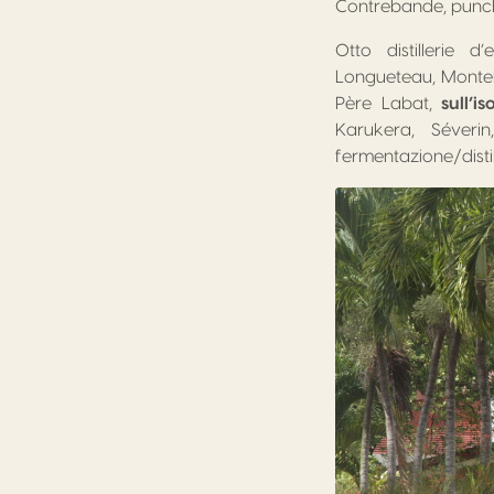
Contrebande, punch 
Otto distillerie 
Longueteau, Monte
Père Labat,
sull’i
Karukera, Séver
fermentazione/distil