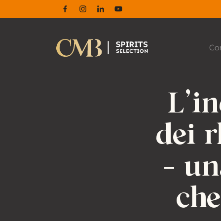
Facebook
Instagram
Linkedin
Youtube
Co
L’i
dei 
– un
che