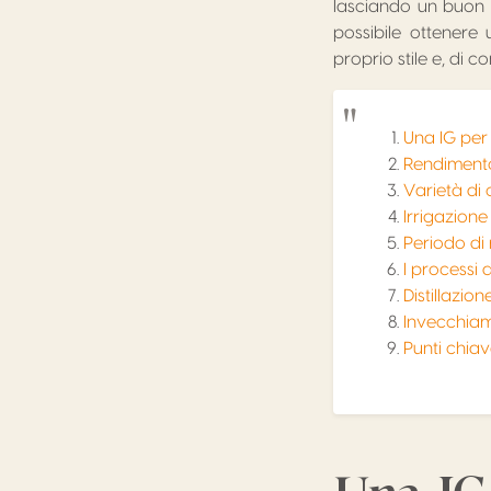
lasciando un buon m
possibile ottenere 
proprio stile e, di 
Una IG per 
Rendimento
Varietà di
Irrigazion
Periodo di 
I processi 
Distillazio
Invecchiam
Punti chia