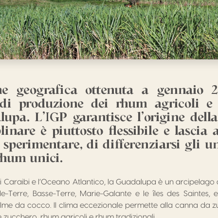
ne geografica ottenuta a gennaio 2
di produzione dei rhum agricoli e 
lupa. L’IGP garantisce l’origine dell
linare è piuttosto flessibile e lascia 
i sperimentare, di differenziarsi gli un
rhum unici.
ei Caraibi e l’Oceano Atlantico, la Guadalupa è un arcipelago de
de-Terre, Basse-Terre, Marie-Galante e le îles des Saintes,
lme da cocco. Il clima eccezionale permette alla canna da z
 zucchero, rhum agricoli e rhum tradizionali.