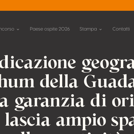
ncorso
Paese ospite 2026
Stampa
Contatti
ndicazione geogra
rhum della Guad
a garanzia di or
 lascia ampio sp