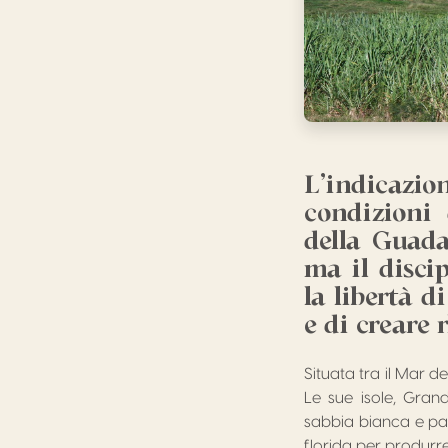
L’indicazio
condizioni 
della Guada
ma il discip
la libertà d
e di creare 
Situata tra il Mar d
Le sue isole, Gran
sabbia bianca e pa
florida per produrre