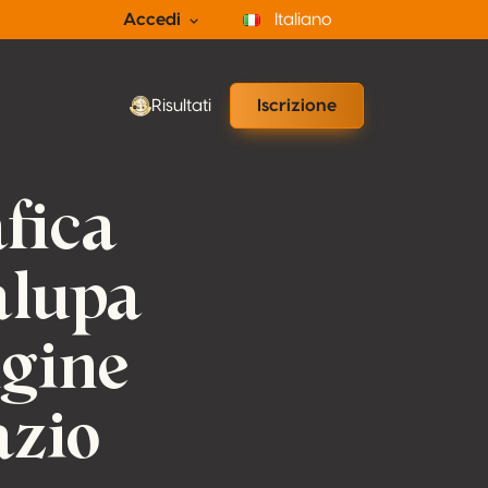
Accedi
Italiano
Risultati
Iscrizione
fica
alupa
igine
azio