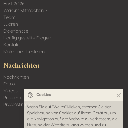
Host 2026
Warum Mitmachen ?
Team
Juoren
Ergenbnisse
Häufig gestellte Fragen
Kontakt
Makronen bestellen
Nachrichten
Nachrichten
Fotos
Videos
Cookies
Pressemappen
Pressestimmen
Wenn Sie auf "Weiter" klicken, stimmen Sie der
Speicherung von Cookies auf Ihrem Gerät zu, um
die Navigation auf der Website zu verbessern, die
Nutzung der Website zu analysieren und zu