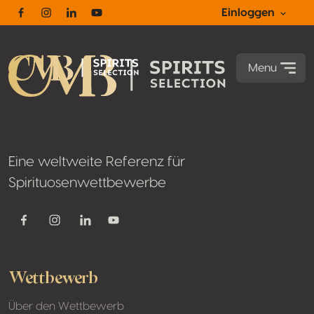
Footer
Einloggen
Facebook
Instagram
Linkedin
Youtube
Menu
Eine weltweite Referenz für
Spirituosenwettbewerbe
Youtube
Facebook
Instagram
Linkedin
Wettbewerb
Über den Wettbewerb