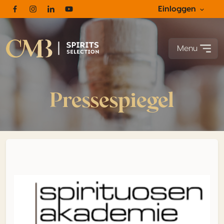
Einloggen
Facebook
Instagram
Linkedin
Youtube
Menu
Pressespiegel
Die Heimat des “Sauce Aroma” Baijiu