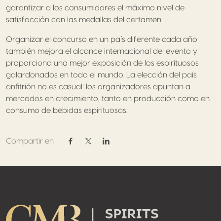
garantizar a los consumidores el máximo nivel de
satisfacción con las medallas del certamen.
Organizar el concurso en un país diferente cada año
también mejora el alcance internacional del evento y
proporciona una mejor exposición de los espirituosos
galardonados en todo el mundo. La elección del país
anfitrión no es casual: los organizadores apuntan a
mercados en crecimiento, tanto en producción como en
consumo de bebidas espirituosas.
Compartir en
Compartir en Facebook
Compartir en Twitter / X
Compartir en Linkedin
Footer