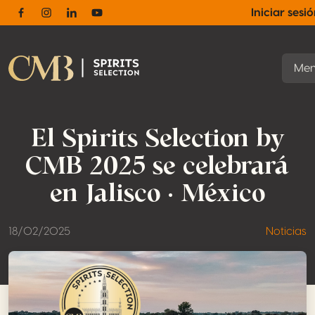
Iniciar sesi
Facebook
Instagram
Linkedin
Youtube
Me
El Spirits Selection by
CMB 2025 se celebrará
en Jalisco · México
18/02/2025
Noticias